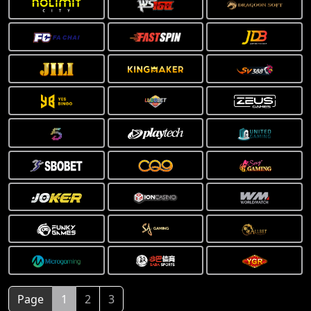
Page
1
2
3