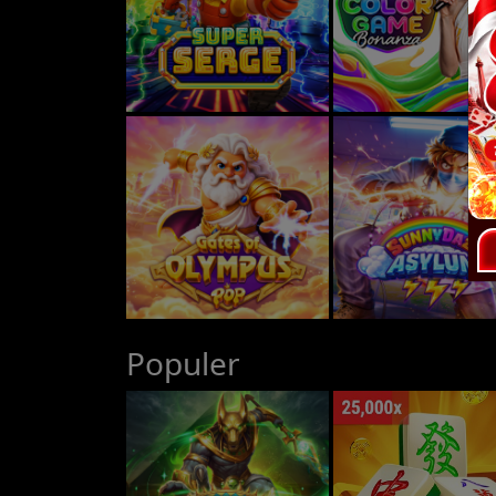
Populer