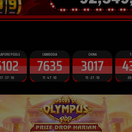
CAMBODIA
CHINA
TAIWAN
7635
3017
4329
9
11 : 47 : 07
15 : 27 : 07
20 : 42 : 07
17 