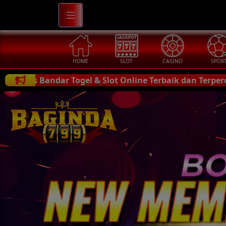
HOME
SLOT
CASINO
SPOR
l & Slot Online Terbaik dan Terpercaya Dengan Minimal