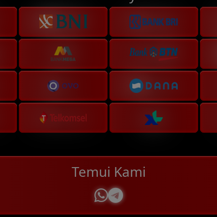
Temui Kami