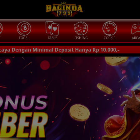
T
TOGEL
TABLE
FISHING
COCK F.
ARC
 Deposit Hanya Rp 10.000,-