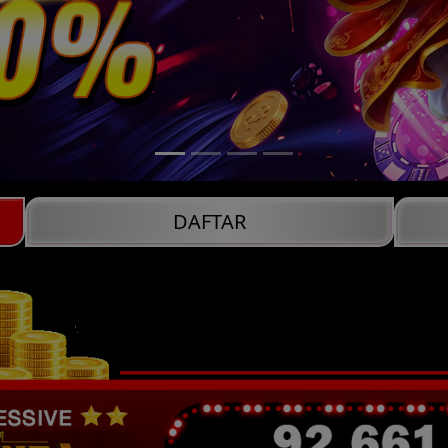
DAFTAR