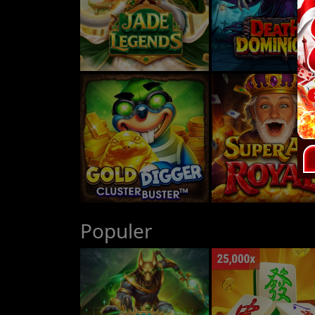
Populer