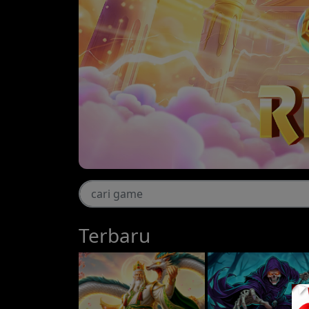
Terbaru