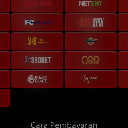
Cara Pembayaran