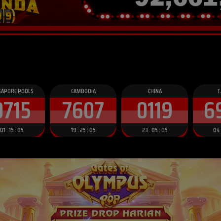
CAMBODIA
CHINA
TAIWAN
7607
0119
6960
1
19 : 25 : 02
23 : 05 : 02
04 : 20 : 02
00 