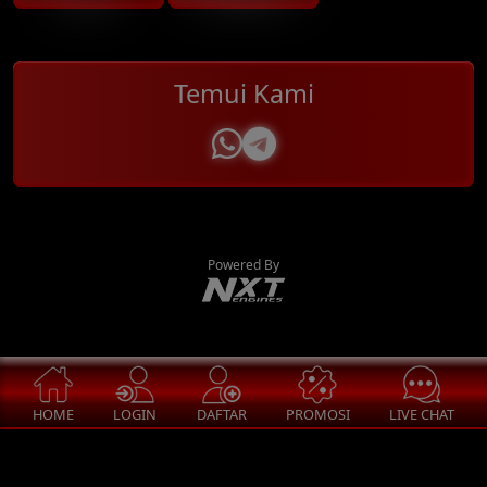
Temui Kami
Powered By
HOME
LOGIN
DAFTAR
PROMOSI
LIVE CHAT