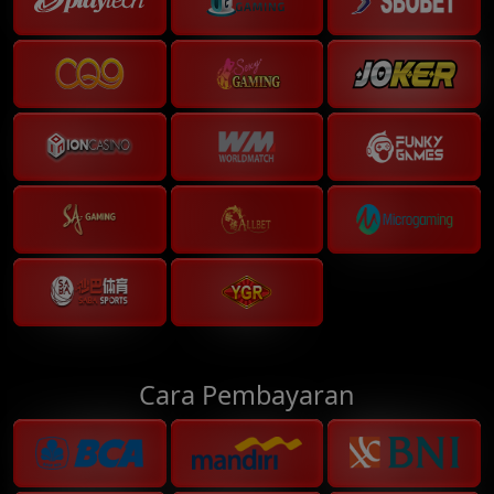
Cara Pembayaran